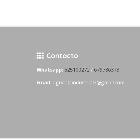
Contacto
Whatsapp:
625100272
/
679736373
Email:
agricolaindustrial3@gmail.com