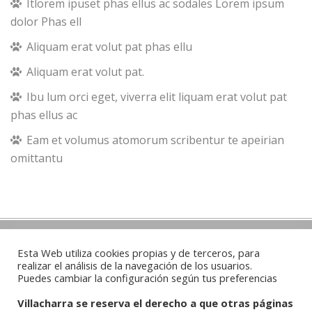
Itlorem ipuset phas ellus ac sodales Lorem ipsum
dolor Phas ell
Aliquam erat volut pat phas ellu
Aliquam erat volut pat.
Ibu lum orci eget, viverra elit liquam erat volut pat
phas ellus ac
Eam et volumus atomorum scribentur te apeirian
omittantu
Contacto
Esta Web utiliza cookies propias y de terceros, para
realizar el análisis de la navegación de los usuarios.
Puedes cambiar la configuración según tus preferencias
Whatsapp:
625100272
/
679736373
Villacharra se reserva el derecho a que otras páginas
Email:
agricolaindustrial3@gmail.com