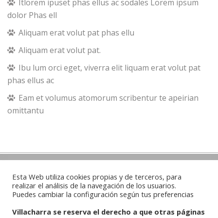
Itlorem ipuset phas ellus ac sodales Lorem ipsum
dolor Phas ell
Aliquam erat volut pat phas ellu
Aliquam erat volut pat.
Ibu lum orci eget, viverra elit liquam erat volut pat
phas ellus ac
Eam et volumus atomorum scribentur te apeirian
omittantu
Contacto
Esta Web utiliza cookies propias y de terceros, para
realizar el análisis de la navegación de los usuarios.
Puedes cambiar la configuración según tus preferencias
Whatsapp:
625100272
/
679736373
Villacharra se reserva el derecho a que otras páginas
Email:
agricolaindustrial3@gmail.com