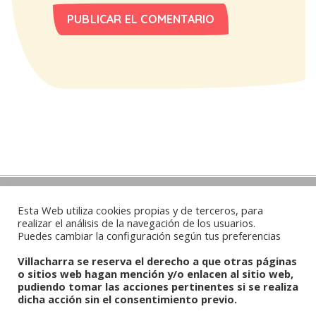
Contacto
Esta Web utiliza cookies propias y de terceros, para
realizar el análisis de la navegación de los usuarios.
Puedes cambiar la configuración según tus preferencias
Whatsapp:
625100272
/
679736373
Villacharra se reserva el derecho a que otras páginas
Email:
agricolaindustrial3@gmail.com
o sitios web hagan mención y/o enlacen al sitio web,
pudiendo tomar las acciones pertinentes si se realiza
dicha acción sin el consentimiento previo.