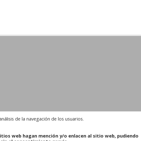
análisis de la navegación de los usuarios.
© 2022 Villacharra
sitios web hagan mención y/o enlacen al sitio web, pudiendo